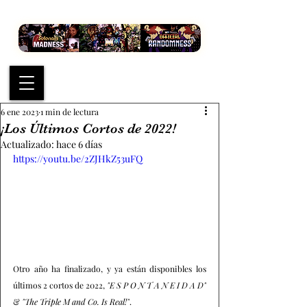
6 ene 2023
1 min de lectura
¡Los Últimos Cortos de 2022!
Actualizado:
hace 6 días
https://youtu.be/2ZJHkZ53uFQ
Otro año ha finalizado, y ya están disponibles los 
últimos 2 cortos de 2022, 
"E S P O N T A N E I D A D"
& 
"The Triple M and Co. Is Real!"
.